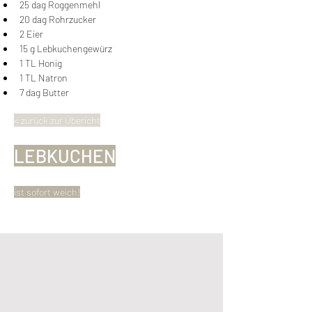
25 dag Roggenmehl
20 dag Rohrzucker
2 Eier
15 g Lebkuchengewürz
1 TL Honig
1 TL Natron
7 dag Butter
< zurück zur Übericht
LEBKUCHEN
ist sofort weich!