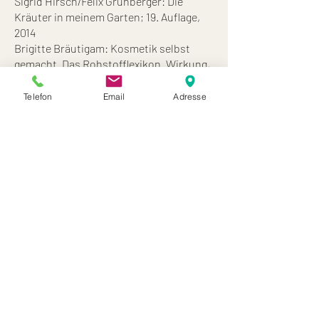
Sigrid Hirsch/Felix Grünberger: Die
Kräuter in meinem Garten; 19. Auflage,
2014
Brigitte Bräutigam: Kosmetik selbst
gemacht. Das Rohstofflexikon. Wirkung,
Verarbeitung, Anwendung; 2013
Telefon
Email
Adresse
START
KRÄUTERZENTRUM
WER SIND WIR
DIE ENTSTEHUNG