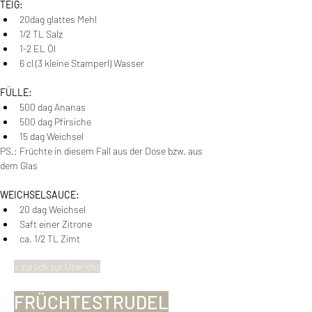
TEIG:
20dag glattes Mehl
1/2 TL Salz
1-2 EL Öl
6 cl (3 kleine Stamperl) Wasser
FÜLLE:
500 dag Ananas
500 dag Pfirsiche
15 dag Weichsel
PS.: Früchte in diesem Fall aus der Dose bzw. aus 
dem Glas
WEICHSELSAUCE:
20 dag Weichsel
Saft einer Zitrone
ca. 1/2 TL Zimt
< zurück zur Übericht
FRÜCHTESTRUDEL